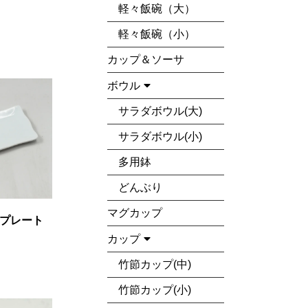
軽々飯碗（大）
軽々飯碗（小）
カップ＆ソーサ
ボウル
サラダボウル(大)
サラダボウル(小)
多用鉢
どんぶり
マグカップ
プレート
カップ
竹節カップ(中)
竹節カップ(小)