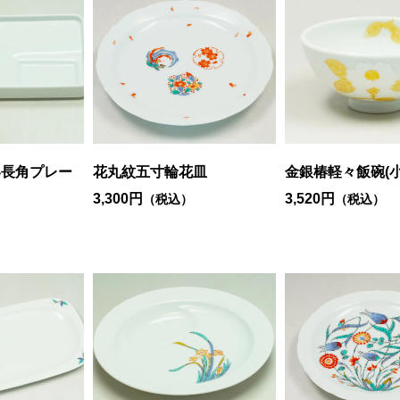
い長角プレー
花丸紋五寸輪花皿
金銀椿軽々飯碗(小
3,300円
3,520円
（税込）
（税込）
）