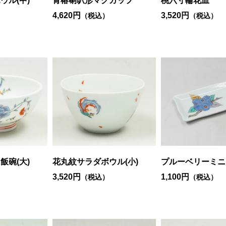
ウル(中)
青椿喇叭形マグカップ
桃六寸輪花皿
4,620円
3,520円
）
（税込）
（税込）
飯碗(大)
花丸紋サラダボウル(小)
プルーベリーミニ
3,520円
1,100円
）
（税込）
（税込）