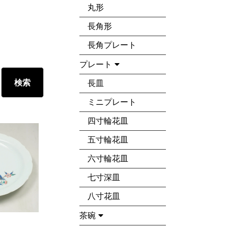
丸形
長角形
長角プレート
プレート
長皿
ミニプレート
四寸輪花皿
五寸輪花皿
六寸輪花皿
七寸深皿
八寸花皿
茶碗