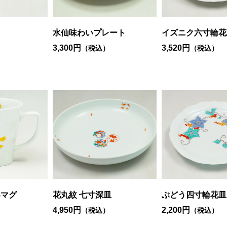
水仙味わいプレート
イズニク六寸輪花
3,300円
3,520円
）
（税込）
（税込）
形マグ
花丸紋 七寸深皿
ぶどう四寸輪花皿
4,950円
2,200円
）
（税込）
（税込）