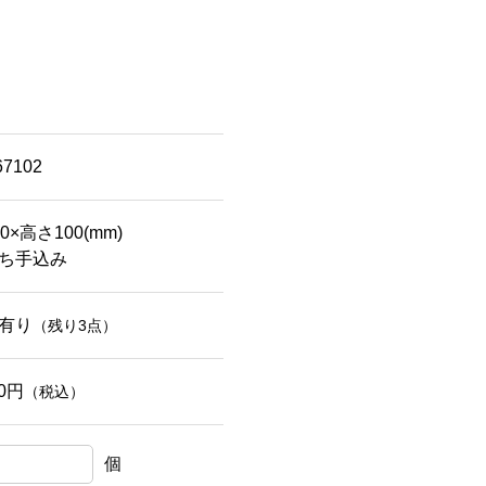
67102
0×高さ100(mm)
ち手込み
有り
（残り3点）
20円
（税込）
個