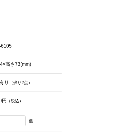
46105
4×高さ73(mm)
有り
（残り2点）
60円
（税込）
個